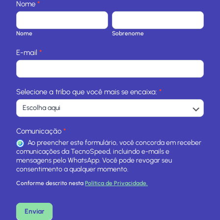
Nome
*
S
l
N
S
i
o
o
d
Nome
Sobrenome
m
b
e
e
r
H
E-mail
*
e
o
n
m
o
e
m
S
e
Selecione a tribo que você mais se encaixa:
*
i
t
e
Comunicação
*
Ao preencher este formulário, você concorda em receber
comunicações da TecnoSpeed, incluindo e-mails e
mensagens pelo WhatsApp. Você pode revogar seu
consentimento a qualquer momento.
Conforme descrito nesta
Política de Privacidade.
Enviar