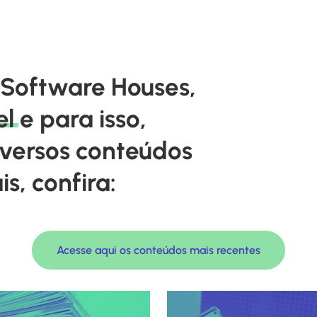
 Software Houses,
el
e para isso,
iversos conteúdos
s, confira:
Acesse aqui os conteúdos mais recentes