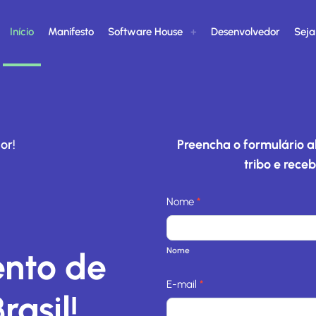
Início
Manifesto
Software House
Desenvolvedor
Seja
or!
Preencha o formulário 
tribo e rece
S
Nome
*
l
N
i
o
nto de
Nome
d
m
e
e
E-mail
*
rasil!
H