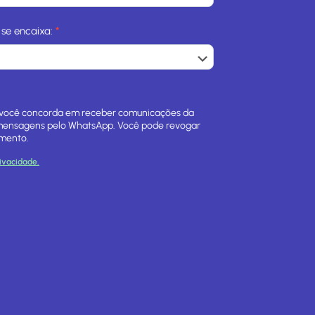
n
o
 se encaixa:
*
m
e
, você concorda em receber comunicações da
 mensagens pelo WhatsApp. Você pode revogar
mento.
rivacidade.