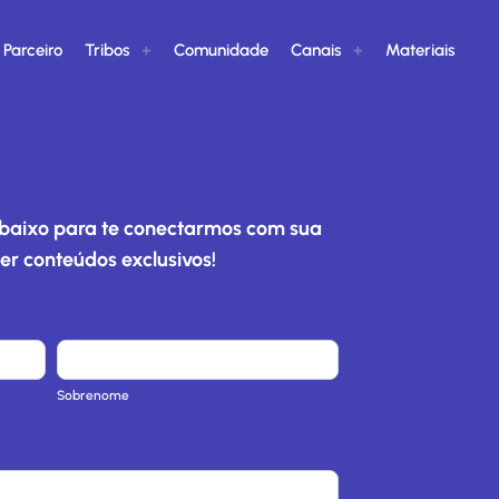
 Parceiro
Tribos
Comunidade
Canais
Materiais
abaixo para te conectarmos com sua
ber conteúdos exclusivos!
S
o
Sobrenome
b
r
e