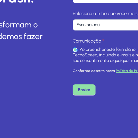
o
m
Selecione a tribo que você mais
e
ansformam o
S
demos fazer
i
Comunicação
*
t
Ao preencher este formulário
e
TecnoSpeed, incluindo e-mails e
seu consentimento a qualquer mo
Conforme descrito nesta
Política de P
Enviar